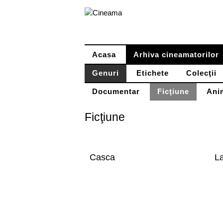
Skip
to
content
Acasa
Arhiva cineamatorilor
Genuri
Etichete
Colecţii
Documentar
Ficţiune
Ani
Ficţiune
Casca
La