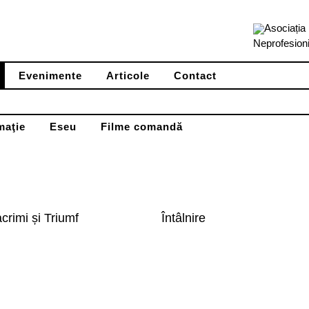
Asociația 
Neprofesioni
Evenimente
Articole
Contact
maţie
Eseu
Filme comandă
crimi și Triumf
Întâlnire