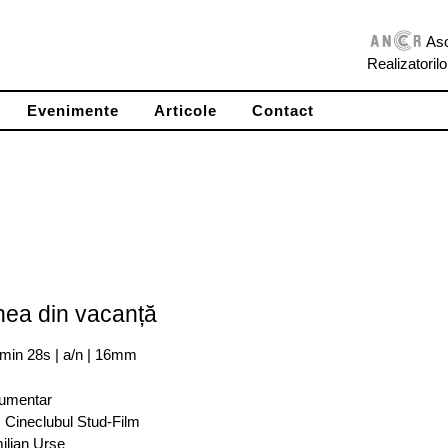
Aso
Realizatoril
Evenimente
Articole
Contact
nea din vacanță
 min 28s | a/n | 16mm
umentar
: Cineclubul Stud-Film
ilian Urse