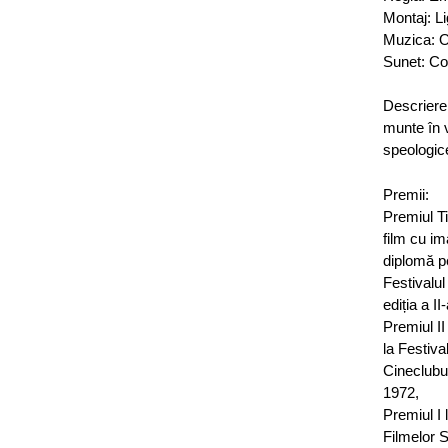
Montaj: Lig
Muzica: O
Sunet: Cos
Descriere
munte în 
speologic
Premii:
Premiul Ti
film cu im
diplomă p
Festivalul
ediția a II
Premiul II
la Festival
Cineclubur
1972,
Premiul I 
Filmelor 