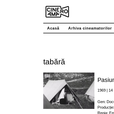
Skip
to
content
Acasă
Arhiva cineamatorilor
tabără
Pasiu
1969 | 14
Gen: Doc
Producție
Regia: Em