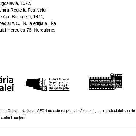
ugoslavia, 1972,
ntru Regie la Festivalul
e Aur, București, 1974,
ecial A.C.I.N. la ediția a III-a
lului Hercules 76, Herculane,
lui Cultural Naţional. AFCN nu este responsabilă de conţinutul proiectului sau de mod
rului finanţării.