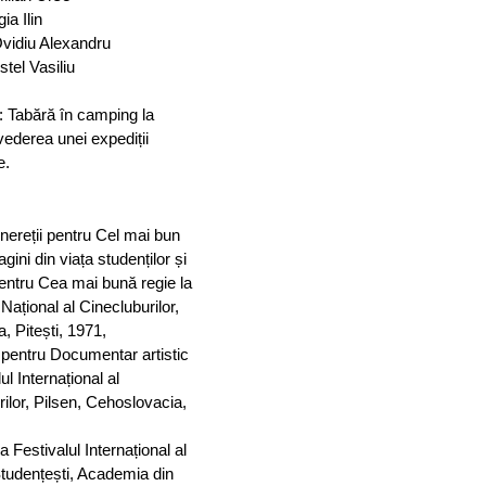
ia Ilin
vidiu Alexandru
tel Vasiliu
: Tabără în camping la
vederea unei expediții
e.
nereții pentru Cel mai bun
agini din viața studenților și
entru Cea mai bună regie la
 Național al Cinecluburilor,
-a, Pitești, 1971,
 pentru Documentar artistic
ul Internațional al
ilor, Pilsen, Cehoslovacia,
la Festivalul Internațional al
Studențești, Academia din