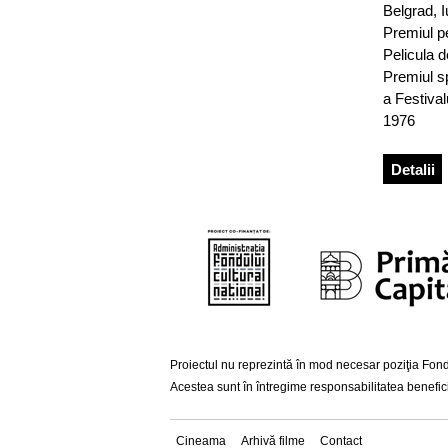
Belgrad, I
Premiul pe
Pelicula d
Premiul sp
a Festiva
1976
Detalii
Proiectul nu reprezintă în mod necesar poziţia Fondu
Acestea sunt în întregime responsabilitatea beneficia
Cineama
Arhivă filme
Contact