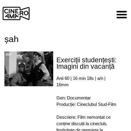
Skip
to
content
șah
Exerciții studențești:
Imagini din vacanță
Anii 60 | 16 min 18s | a/n |
16mm
Gen: Documentar
Producție: Cineclubul Stud-Film
Descriere: Film nemontat ce
conține discuții la cineclub,
festivitate de premiere la