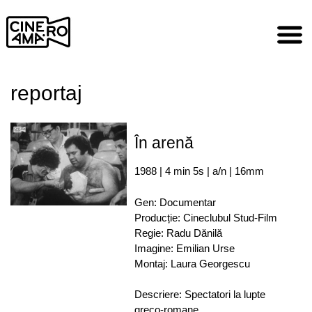
Skip
to
content
reportaj
În arenă
1988 | 4 min 5s | a/n | 16mm
Gen: Documentar
Producție: Cineclubul Stud-Film
Regie: Radu Dănilă
Imagine: Emilian Urse
Montaj: Laura Georgescu
Descriere: Spectatori la lupte
greco-romane.