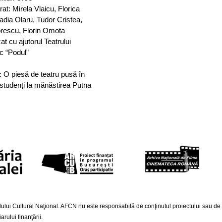
at: Mirela Vlaicu, Florica
dia Olaru, Tudor Cristea,
orescu, Florin Omota
zat cu ajutorul Teatrului
c “Podul”
: O piesă de teatru pusă în
studenți la mănăstirea Putna
lui Cultural Naţional. AFCN nu este responsabilă de conţinutul proiectului sau de mod
rului finanţării.