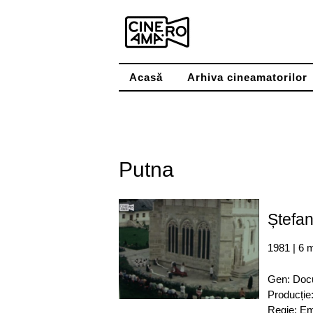
Skip
to
content
Acasă
Arhiva cineamatorilor
Putna
Ștefan
1981 | 6 
Gen: Doc
Producție
Regie: Em