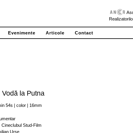
Aso
Realizatoril
Evenimente
Articole
Contact
 Vodă la Putna
min 54s | color | 16mm
umentar
: Cineclubul Stud-Film
ilian Urse