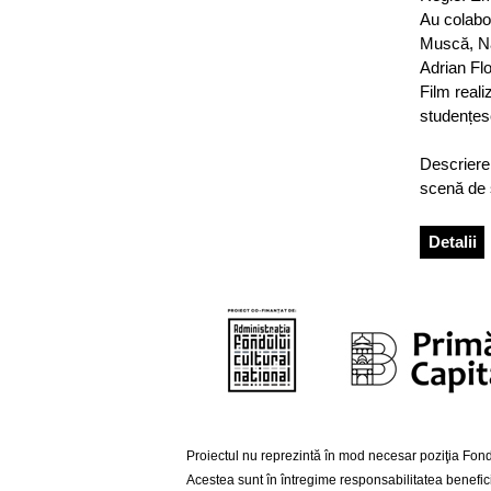
Au colabor
Muscă, Na
Adrian Fl
Film reali
studențes
Descriere
scenă de 
Detalii
Proiectul nu reprezintă în mod necesar poziţia Fondu
Acestea sunt în întregime responsabilitatea beneficia