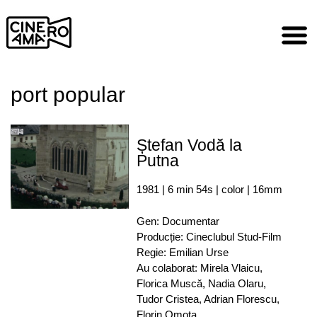
Skip
to
content
port popular
Ștefan Vodă la
Putna
1981 | 6 min 54s | color | 16mm
Gen: Documentar
Producție: Cineclubul Stud-Film
Regie: Emilian Urse
Au colaborat: Mirela Vlaicu,
Florica Muscă, Nadia Olaru,
Tudor Cristea, Adrian Florescu,
Florin Omota