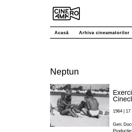
Skip
to
content
Acasă
Arhiva cineamatorilor
Neptun
Exerci
Cinecl
1964 | 17
Gen: Doc
Producție