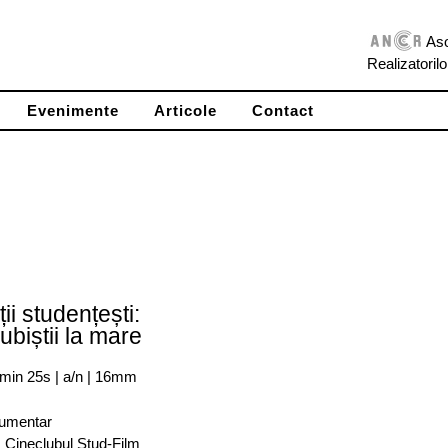
Aso
Realizatoril
Evenimente
Articole
Contact
ții studențești:
ubiștii la mare
 min 25s | a/n | 16mm
umentar
: Cineclubul Stud-Film