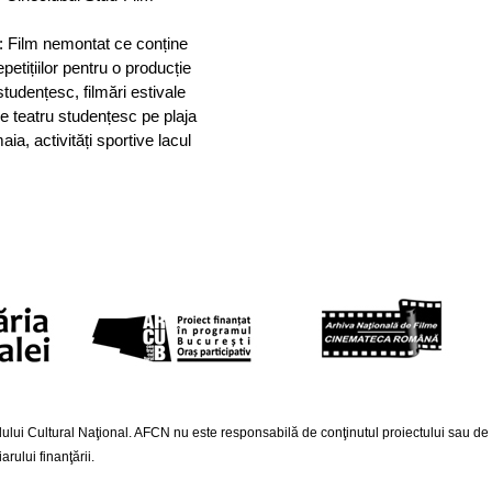
: Film nemontat ce conține
epetițiilor pentru o producție
studențesc, filmări estivale
e teatru studențesc pe plaja
ia, activități sportive lacul
lui Cultural Naţional. AFCN nu este responsabilă de conţinutul proiectului sau de mod
rului finanţării.