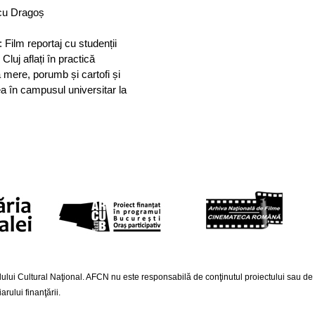
cu Dragoș
 Film reportaj cu studenții
 Cluj aflați în practică
a mere, porumb și cartofi și
a în campusul universitar la
lui Cultural Naţional. AFCN nu este responsabilă de conţinutul proiectului sau de mod
rului finanţării.