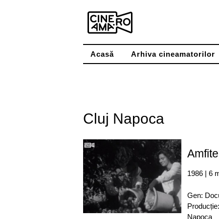
Skip
to
content
Acasă
Arhiva cineamatorilor
Cluj Napoca
Amfite
1986 | 6 
Gen: Doc
Producție:
Napoca