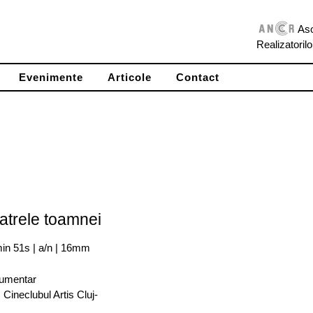
Aso
Realizatoril
Evenimente
Articole
Contact
atrele toamnei
min 51s | a/n | 16mm
umentar
 Cineclubul Artis Cluj-